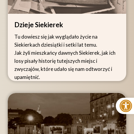
Dzieje Siekierek
Tu dowiesz się jak wyglądało życie na
Siekierkach dziesiątki i setki lat temu.
Jak żyli mieszkańcy dawnych Siekierek, jak ich
losy pisały historię tutejszych miejsc i
zwyczajów, które udało się nam odtworzyć i
upamiętnić.
Ot