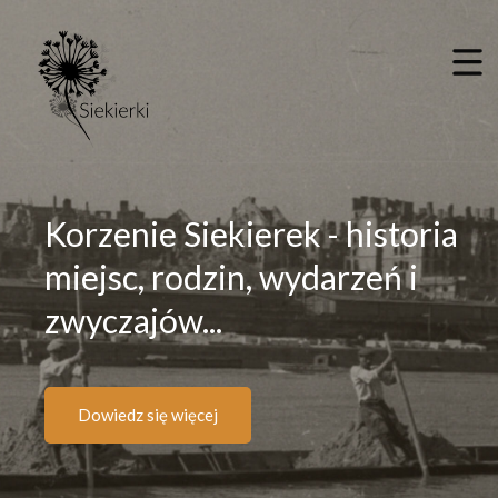
Korzenie Siekierek - historia
miejsc,
rodzin, wydarzeń i
zwyczajów...
Dowiedz się więcej