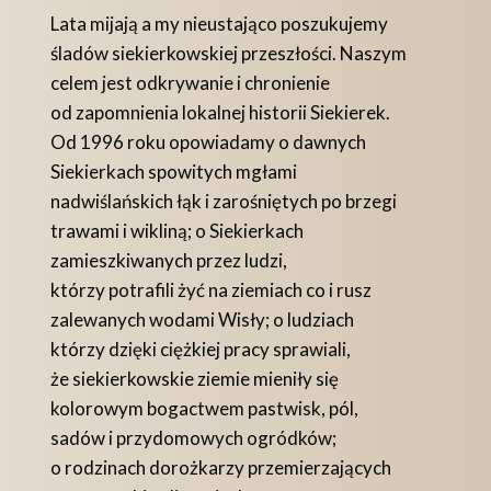
Lata mijają a my nieustająco poszukujemy
śladów siekierkowskiej przeszłości. Naszym
celem jest odkrywanie i chronienie
od zapomnienia lokalnej historii Siekierek.
Od 1996 roku opowiadamy o dawnych
Siekierkach spowitych mgłami
nadwiślańskich łąk i zarośniętych po brzegi
trawami i wikliną; o Siekierkach
zamieszkiwanych przez ludzi,
którzy potrafili żyć na ziemiach co i rusz
zalewanych wodami Wisły; o ludziach
którzy dzięki ciężkiej pracy sprawiali,
że siekierkowskie ziemie mieniły się
kolorowym bogactwem pastwisk, pól,
sadów i przydomowych ogródków;
o rodzinach dorożkarzy przemierzających