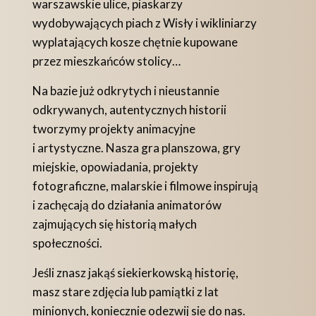
warszawskie ulice, piaskarzy
wydobywających piach z Wisły i wikliniarzy
wyplatających kosze chętnie kupowane
przez mieszkańców stolicy…
Na bazie już odkrytych i nieustannie
odkrywanych, autentycznych historii
tworzymy projekty animacyjne
i artystyczne. Nasza gra planszowa, gry
miejskie, opowiadania, projekty
fotograficzne, malarskie i filmowe inspirują
i zachęcają do działania animatorów
zajmujących się historią małych
społeczności.
Jeśli znasz jakąś siekierkowską historię,
masz stare zdjęcia lub pamiątki z lat
minionych, koniecznie odezwij się do nas.